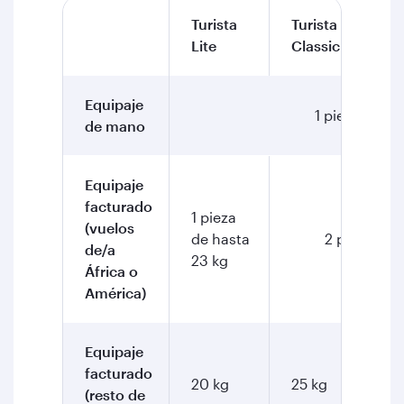
Turista
Turista
T
Lite
Classic
C
Equipaje
1 pieza de ha
de mano
Equipaje
facturado
1 pieza
(vuelos
de hasta
2 piezas de
de/a
23 kg
África o
América)
Equipaje
facturado
20 kg
25 kg
3
(resto de