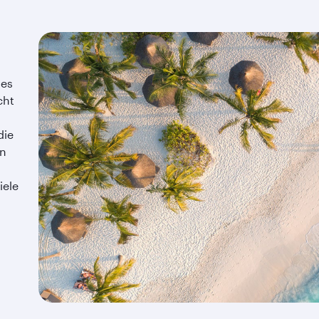
des
cht
die
en
m
iele