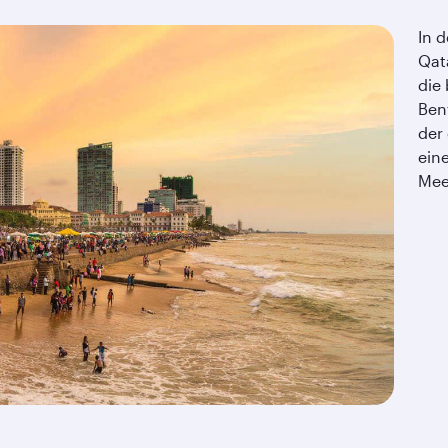
In 
Qat
die
Ben
der
ein
Mee