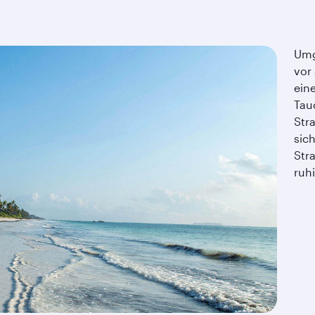
Umg
vor
ein
Tau
Str
sic
Str
ruh