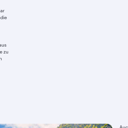
ar
 die
aus
e zu
h
Auc