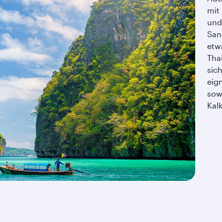
mit
und
San
etw
Thai
sic
eig
sow
Kal