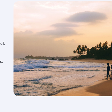
uf,
s,