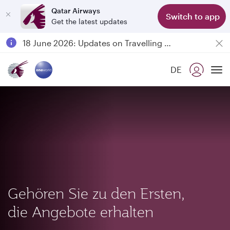
Qatar Airways
Switch to app
Get the latest updates
Passengers flying between Doha and Auckland on QR914 and QR915
18 June 2026: Updates on Travelling with Power Banks
6 August 2026: Qatar Airways flight resumption to Bahrain (BAH), Erbil (EBL), and Kuwait (KWI)
DE
Qatar Airways Expands Global Network to over 160 Destinations
To
Gehören Sie zu den Ersten,
die Angebote erhalten