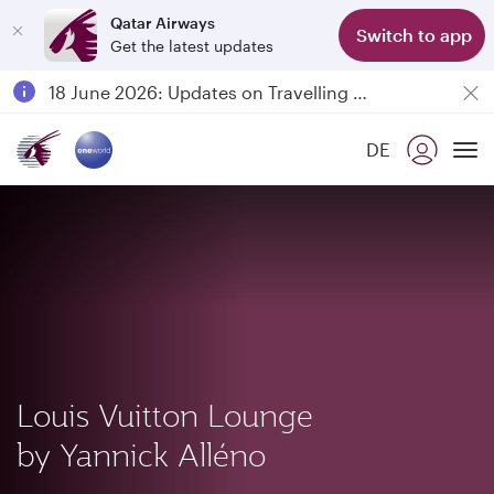
Qatar Airways
Switch to app
Get the latest updates
Passengers flying between Doha and Auckland on QR914 and QR915
18 June 2026: Updates on Travelling with Power Banks
Qatar Airways Expands Global Network to over 160 Destinations
DE
To
Louis Vuitton Lounge
by Yannick Alléno