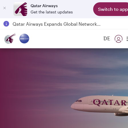
Qatar Airways
Switch to app
Get the latest updates
Passengers flying between Doha and Auckland on QR914 and QR915
18 June 2026: Updates on Travelling with Power Banks
6 August 2026: Qatar Airways flight resumption to Bahrain (BAH), Erbil (EBL), and Kuwait (KWI)
DE
Qatar Airways Expands Global Network to over 160 Destinations