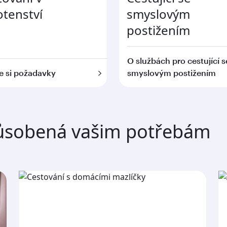
otenství
smyslovým
postižením
O službách pro cestující s
e si požadavky
smyslovým postižením
působená vašim potřebám