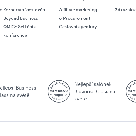
ad
Korporátní cestování
Affiliate marketing
Zákaznic
Beyond Business
e-Procurement
QMICE Setkání a
Cestovní agentury
konference
Nejlepší salónek
ejlepší Business
Business Class na
lass na světě
světě