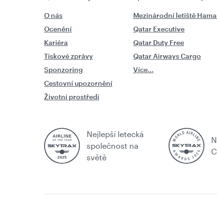
O nás
Mezinárodní letiště Ham
Ocenění
Qatar Executive
Kariéra
Qatar Duty Free
Tiskové zprávy
Qatar Airways Cargo
Sponzoring
Více...
Cestovní upozornění
Životní prostředí
Nejlepší letecká
N
společnost na
C
světě