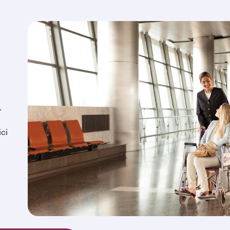
.
ici