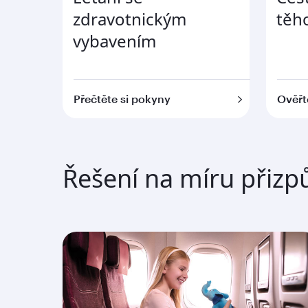
zdravotnickým
těh
vybavením
Přečtěte si pokyny
Ověřt
Řešení na míru přiz