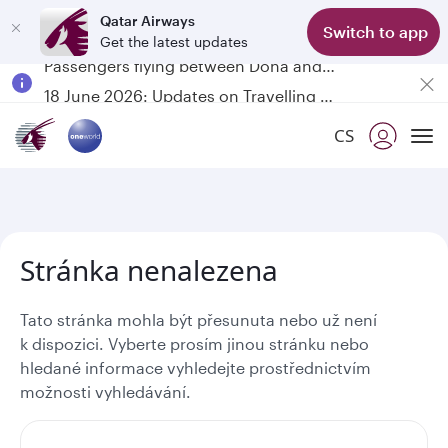
Qatar Airways
Switch to app
Get the latest updates
Passengers flying between Doha and Auckland on QR914 and QR915
18 June 2026: Updates on Travelling with Power Banks
6 August 2026: Qatar Airways flight resumption to Bahrain (BAH), Erbil (EBL), and Kuwait (KWI)
CS
Qatar Airways Expands Global Network to over 160 Destinations
To
Stránka nenalezena
Tato stránka mohla být přesunuta nebo už není
k dispozici. Vyberte prosím jinou stránku nebo
hledané informace vyhledejte prostřednictvím
možnosti vyhledávání.