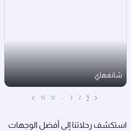
شانغهاي
…
1
13
12
3
2
Next
Prev
استكشف رحلاتنا إلى أفضل الوجهات