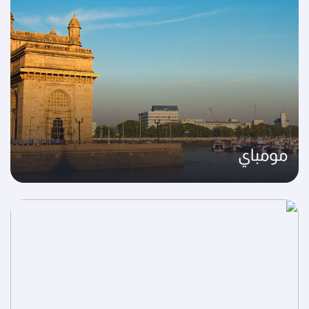
مومباي