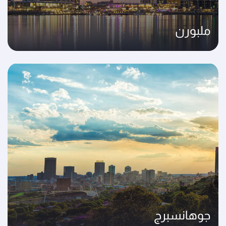
ملبورن
جوهانسبرج