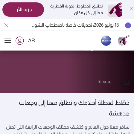
تطبيق الخطوط الجوية القطرية
جرّبه الآن
معاً إلى كل مكان
المسافرون بين الدوحة وأوكلاند على متن الرحلات الجوية رقم QR914 ورقم QR915
18 يونيو 2026: تحديثات خاصة باصطحاب الشواحن المحمولة أثناء السفر
6 أغسطس 2026: الخطوط الجوية القطرية تستأنف رحلاتها الجوية إلى البحرين (BAH) وإربيل (EBL) والكويت (KWI)
AR
الخطوط الجوية القطرية تعزز شبكة وجهاتها العالمية لتشمل ما يزيد عن 160 وجهة
استكشف وجهاتنا
ion
وجهاتنا
خطّط لعطلة أحلامك وانطلق معنا إلى وجهات
مدهشة
سافر معنا حول العالم واكتشف مختلف الوجهات الرائعة التي تصل