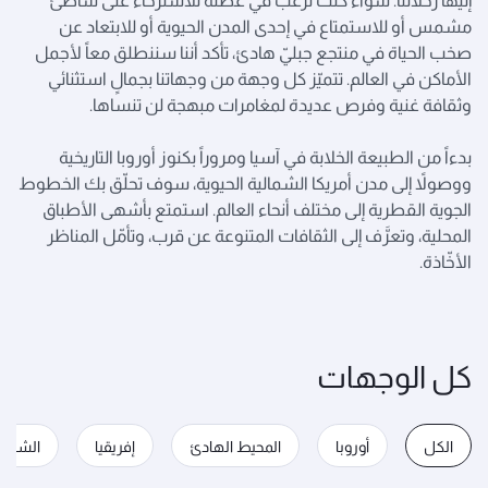
إليها رحلاتنا. سواء كنت ترغب في عطلة للاسترخاء على شاطئ
مشمس أو للاستمتاع في إحدى المدن الحيوية أو للابتعاد عن
صخب الحياة في منتجع جبليّ هادئ، تأكد أننا سننطلق معاً لأجمل
الأماكن في العالم. تتميّز كل وجهة من وجهاتنا بجمالٍ استثنائي
وثقافة غنية وفرص عديدة لمغامرات مبهجة لن تنساها.
بدءاً من الطبيعة الخلابة في آسيا ومروراً بكنوز أوروبا التاريخية
ووصولاً إلى مدن أمريكا الشمالية الحيوية، سوف تحلّق بك الخطوط
الجوية القطرية إلى مختلف أنحاء العالم. استمتع بأشهى الأطباق
المحلية، وتعرَّف إلى الثقافات المتنوعة عن قرب، وتأمّل المناظر
الأخّاذة.
كل الوجهات
الكل
أوروبا
المحيط الهادئ
إفريقيا
الشرق 