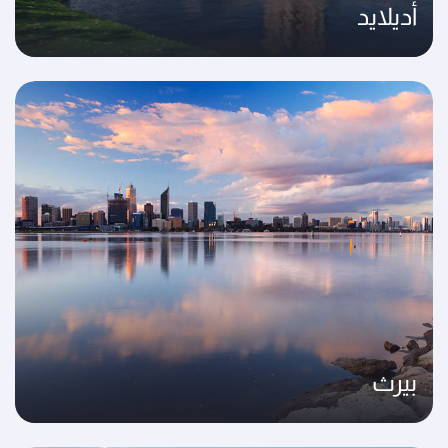
أديلايد
بيرث