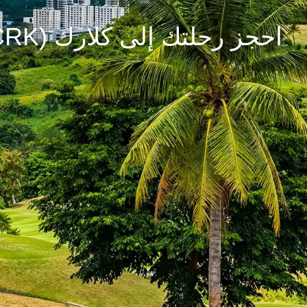
احجز رحلتك إلى كلارك (CRK)