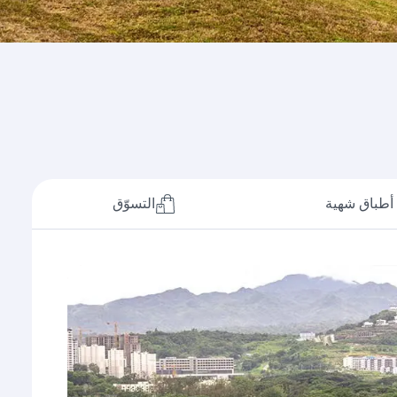
أطباق شهية
التسوّق