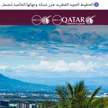
المسافرون بين الدوحة وأوكلاند على متن الرحلات الجوية رقم QR914 ورقم 915
استكشف
احجز
عش ال