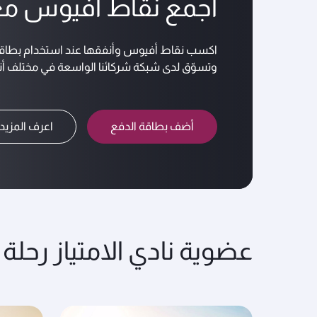
اجمع نقاط أفيوس مع
اكسب نقاط أفيوس وأنفقها عند استخدام بطاقات visa أو mastercard المضافة لحسابك في نادي ال
وتسوّق لدى شبكة شركائنا الواسعة في مختلف أنحا
أضف بطاقة الدفع
اعرف المزيد
عضوية نادي الامتياز رحلة 