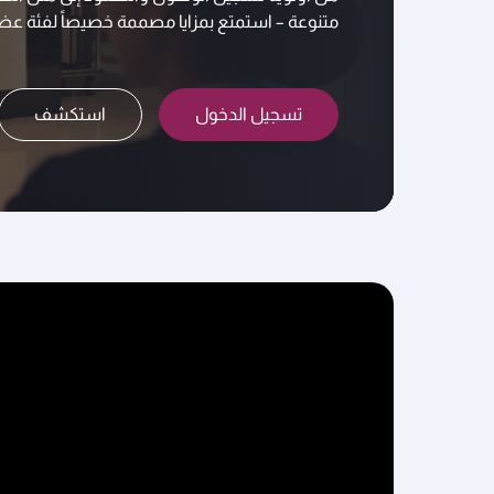
متنوعة – استمتع بمزايا مصممة خصيصاً لفئة عضو
تسجيل الدخول
استكشف