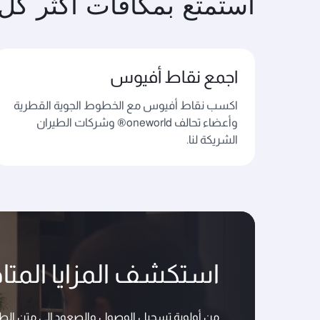
استمتع بمكافآت أكثر كل
اجمع نقاط أفيوس
اكسب نقاط أفيوس مع الخطوط الجوية القطرية
وأعضاء تحالف oneworld® وشركات الطيران
الشريكة لنا.
استكشف المزايا المتاح
من أولوية تسجيل الوصول والصعود إلى متن الطا