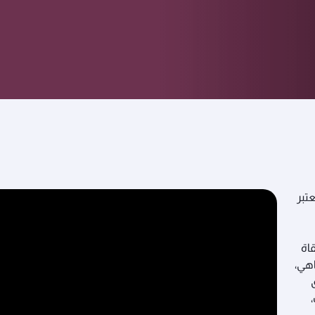
تبر
اة
لمقاهي،