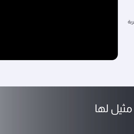
بة
مثيل لها