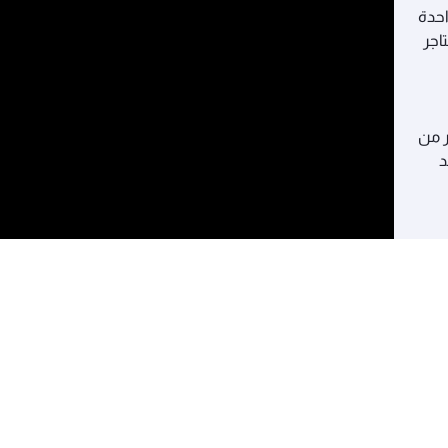
احدة
اجر
ر من
د
أشهى المأكولات والمشروبات
ا