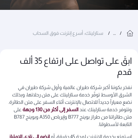
...
ستارلينك: أسرع إنترنت فوق السحاب
ابقَ على تواصل على ارتفاع 35 ألف
قدم
نفخر بكوننا أكبر شركة طيران عالمية وأول شركة طيران في
الشرق الأوسط توفّر خدمة ستارلينك على متن رحلاتها، وبذلك
نضع معياراً جديداً للاتصال بالإنترنت أثناء السفر على متن الطائرة.
وتتوفر خدمة ستارلينك عند
السفر إلى أكثر من 130 وجهة
على
متن طائراتنا من طراز بوينج B777 وإيرباص A350 وبوينج B787
التابعة لأسطولنا.
استمتع بخدمة الإنترنت لمدة 45 دقيقة، أو
انضم إلى نادي الامتياز