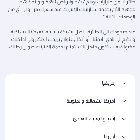
طائراتنا من طرازات بوينج B777 وإيرباص A350 وبوينج B787
مجهزة الآن بخدمة ستارلينك للإنترنت عند سفرك من وإلى أي من
الوجهات التالية.*
عند صعودك إلى الطائرة، اتصل بشبكة Oryx Comms اللاسلكية،
وانضم إلى نادي الامتياز أو أدخل عنوان بريدك الإلكتروني إذا كنت
عضواً فيه، ستكون جاهزاً للاستمتاع بخدمة الإنترنت طوال رحلتك.
إفريقيا
أمريكا الشمالية والجنوبية
آسيا والمحيط الهادئ
أوروبا