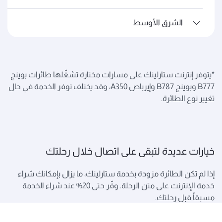
الشرق الأوسط
*يتوفر إنترنت ستارلينك على مسارات مختارة تشغّلها طائرات بوينج
B777 وبوينج B787 وإيرباص A350، وقد يختلف توفر الخدمة في حال
تغيير نوع الطائرة.
خيارات عديدة لتبقى على اتصال خلال رحلتك
إذا لم تكن الطائرة مزودة بخدمة ستارلينك، ما يزال بإمكانك شراء
خدمة الإنترنت على متن الرحلة. وفّر حتى 20% عند شراء الخدمة
مسبقاً قبل رحلتك.
للاستمتاع بساعة مجانية من الإنترنت على متن الرحلة، انضم إلى