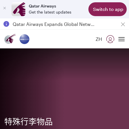
Qatar Airways
Switch to app
Get the latest updates
Passengers flying between Doha and Auckland on QR914 and QR915
18 June 2026: Updates on Travelling with Power Banks
6 August 2026: Qatar Airways flight resumption to Bahrain (BAH), Erbil (EBL), and Kuwait (KWI)
ZH
To
Qatar Airways Expands Global Network to over 160 Destinations
特殊行李物品