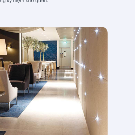
ng kỷ niệm khó quên.