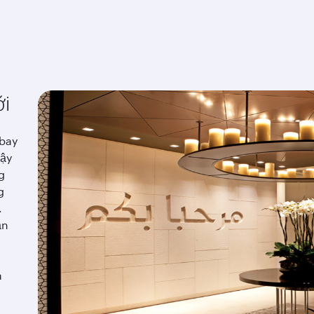
ới
 bay
vậy
g
g
.
ạn
à