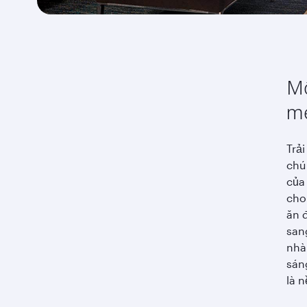
Mộ
m
Trả
chú
của
cho
ăn 
sang
nhà
sán
là 