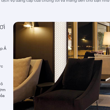
dịch vụ đẳng cấp của chúng tôi và mang đến cho bạn nhữ
ơi
áp Ả
ức
rõ
hơm
tỏa