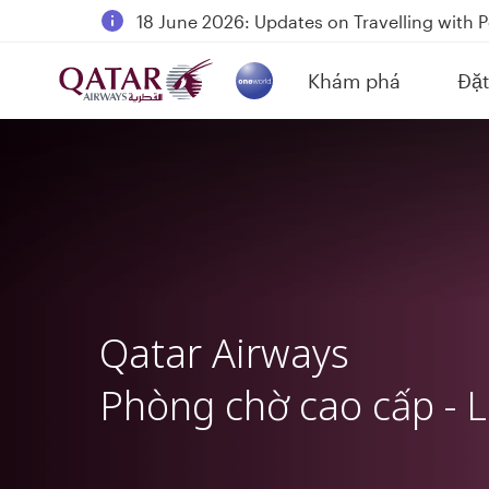
18 June 2026: Updates on Travelling with 
6 August 2026: Qatar Airways flight resump
Khám phá
Đặt
Qatar Airways Expands Global Network to 
(active)
Qatar Airways
Phòng chờ cao cấp - 