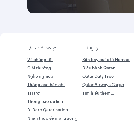
Qatar Airways
Công ty
Về chúng tôi
Sân bay quốc tế Hamad
Giải thưởng
Điều hành Qatar
Nghề nghiệp
Qatar Duty Free
Thông cáo báo chí
Qatar Airways Cargo
Tài trợ
Tìm hiểu thêm...
Thông báo du lịch
Al Darb Qatarisation
Nhận thức về môi trường