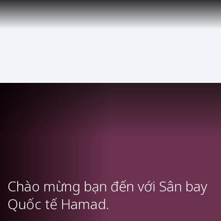
VI
Qatar Airways Expands Global Network to over 160 Destinations
To
Chào mừng bạn đến với Sân bay
Quốc tế Hamad.