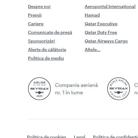
Despre noi
Aeroportul Internațional
Premii
Hamad
Cariere
Qatar Executive
Comunicate de presă
Qatar Duty Free
Sponsorizări
Qatar Airways Cargo
Alerte de călătorie
Altele...
Politica de mediu
Compania aeriană
C
nr. 1 în lume
n
Politica de cookies
Legal
Politica de confidenți