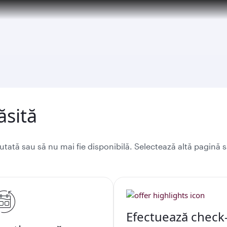
tion to Bahrain (BAH), Erbil (EBL), and Kuwait (KWI)
ăsită
mutată sau să nu mai fie disponibilă. Selectează altă pagină
Efectuează check