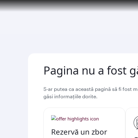
(active)
6 August 2026: Qatar Airways flight resump
Pagina nu a fost g
S-ar putea ca această pagină să fi fost 
găsi informațiile dorite.
Rezervă un zbor