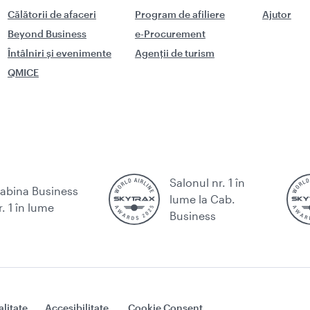
Călătorii de afaceri
Program de afiliere
Ajutor
Beyond Business
e-Procurement
Întâlniri și evenimente
Agenții de turism
QMICE
Salonul nr. 1 în
abina Business
lume la Cab.
r. 1 în lume
Business
alitate
Accesibilitate
Cookie Consent