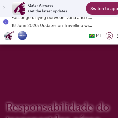
Qatar Airways
Switch to app
Get the latest updates
Passengers flying between Doha and Auckland on QR914 and QR915
18 June 2026: Updates on Travelling with Power Banks
6 August 2026: Qatar Airways flight resumption to Bahrain (BAH), Erbil (EBL), and Kuwait (KWI)
PT
Qatar Airways Expands Global Network to over 160 Destinations
Responsabilidade do