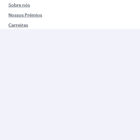
Sobre nós
Nossos Prêmios
Carreiras
Comunicados de imprensa
Patrocínios/Parcerias
Consciência Ambiental
Alertas de viagem
Integrantes
Corporativo e Parceiros
Links úteis