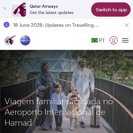
Qatar Airways
Switch to app
Get the latest updates
Passengers flying between Doha and Auckland on QR914 and QR915
18 June 2026: Updates on Travelling with Power Banks
Qatar Airways Expands Global Network to over 160 Destinations
PT
To
Viagem familiar facilitada no
Aeroporto Internacional de
Hamad