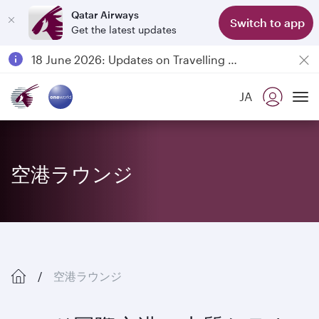
Qatar Airways
Switch to app
Get the latest updates
Passengers flying between Doha and Auckland on QR914 and QR915
18 June 2026: Updates on Travelling with Power Banks
6 August 2026: Qatar Airways flight resumption to Bahrain (BAH), Erbil (EBL), and Kuwait (KWI)
JA
Qatar Airways Expands Global Network to over 160 Destinations
To
空港ラウンジ
空港ラウンジ