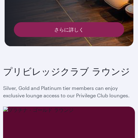
さらに詳しく
プリビレッジクラブ ラウンジ
Silver, Gold and Platinum tier members can enjoy
exclusive lounge access to our Privilege Club lounges.