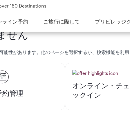
over 160 Destinations
kland on QR914 and QR915
ンライン予約
ご旅行に際して
プリビレッジ
Power Banks
ません
uspension to Bahrain (BAH), Erbil (EBL), and Kuwait (KWI)
可能性があります。他のページを選択するか、検索機能を利用
オンライン・チェ
予約管理
ックイン