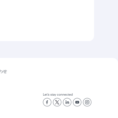
わせ
Let’s stay connected