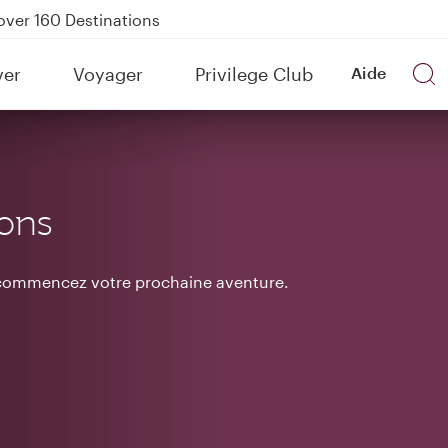
Power Banks
tion to Bahrain (BAH), Erbil (EBL), and Kuwait (KWI)
ver
Voyager
Privilege Club
Aide
over 160 Destinations
ions
t commencez votre prochaine aventure.