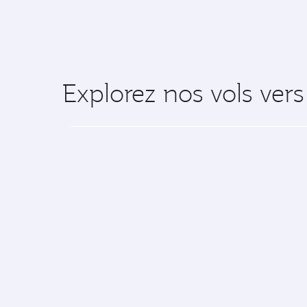
Explorez nos vols vers
Partez pour un voyage exceptionnel ave
Qatar Airways
Le Groupe
A propos
Aéroport International