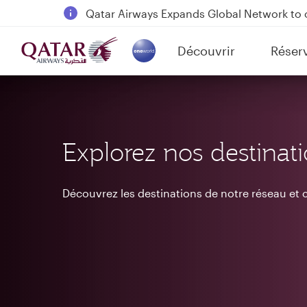
18 June 2026: Updates on Travelling with 
6 August 2026: Qatar Airways flight resump
Découvrir
Réser
Qatar Airways Expands Global Network to 
(active)
Explorez nos destinat
Découvrez les destinations de notre réseau e
Destinations