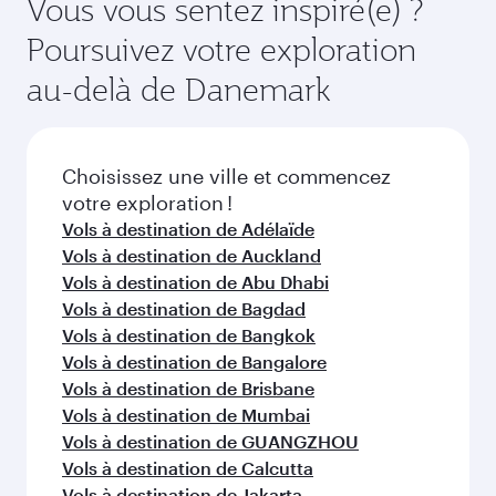
Vous vous sentez inspiré(e) ?
disponibles peuvent varier sur les vols opérés
votre choix. Les tarifs varient en fonction de la
Poursuivez votre exploration
par nos partenaires. Veuillez vérifier les détails
demande saisonnière, de la popularité de
du vol au moment de la réservation.
l'itinéraire et de la disponibilité des classes de
au-delà de Danemark
voyage.
Choisissez une ville et commencez
votre exploration !
Vols à destination de Adélaïde
Vols à destination de Auckland
Vols à destination de Abu Dhabi
Vols à destination de Bagdad
Vols à destination de Bangkok
Vols à destination de Bangalore
Vols à destination de Brisbane
Vols à destination de Mumbai
Vols à destination de GUANGZHOU
Vols à destination de Calcutta
Vols à destination de Jakarta