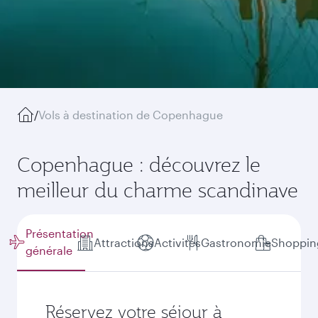
/
Vols à destination de Copenhague
Copenhague : découvrez le
meilleur du charme scandinave
Présentation
Attractions
Activités
Gastronomie
Shoppin
générale
Réservez votre séjour à