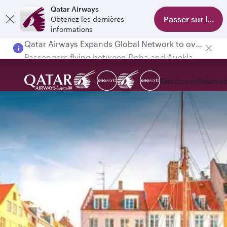
Qatar Airways
Passer sur l'appl
Obtenez les dernières
informations
Passengers flying between Doha and Auckland on QR914 and QR915
Découvrir
Réserve