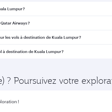
Kuala Lumpur ?
a Lumpur. Recherchez les vols depuis notre page d'accueil p
Qatar Airways ?
vec Qatar Airways. Nous desservons plus de 150 destinatio
ur les vols à destination de Kuala Lumpur ?
itinéraire et de la compagnie aérienne opérant le vol. Sur l
l à destination de Kuala Lumpur ?
ains appareils) et en Classe Économique. Les classes de voy
 au moment de la réservation.
ffisamment à l'avance pour bénéficier des meilleurs tarifs a
de l'itinéraire et de la disponibilité des classes de voyage.
e) ? Poursuivez votre explor
oration !