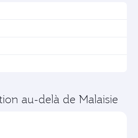
our trouver les horaires et la fréquence des vols.
ns via Doha, avec des correspondances fluides et
es vols opérés par Qatar Airways, vous pouvez
age disponibles peuvent varier sur les vols opérés par
ux dates de votre choix. Les tarifs varient en
ation au-delà de Malaisie