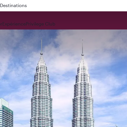
 QR914 and QR915
r
Expérience
Privilege Club