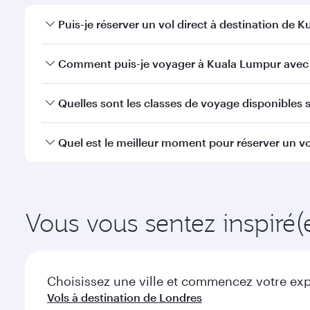
Puis-je réserver un vol direct à destination de 
Oui, Qatar Airways opère des vols directs vers Kual
Comment puis-je voyager à Kuala Lumpur avec 
Vous pouvez voyager directement à Kuala Lumpur a
Quelles sont les classes de voyage disponibles s
efficaces à l'Aéroport International Hamad.
La disponibilité des classes de voyage dépend de l'
Quel est le meilleur moment pour réserver un vo
voyager en Classe Affaires (avec la Qsuite sur cert
nos partenaires. Veuillez vérifier les détails du vol
Réservez votre vol à destination de Kuala Lumpur su
fonction de la demande saisonnière, de la popularité 
Vous vous sentez inspiré(
Choisissez une ville et commencez votre expl
Vols à destination de Londres