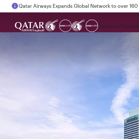
Passengers flying between Doha and Auckland on
Découvrir
Réserve