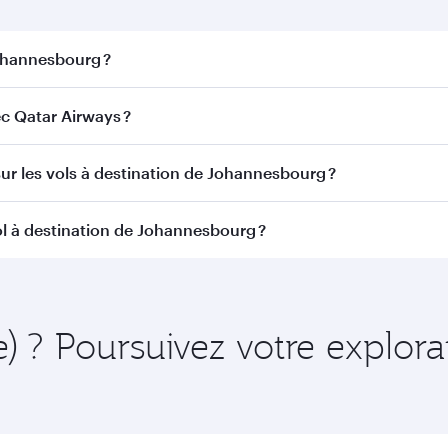
Johannesbourg ?
nnesbourg. Recherchez les vols depuis notre page d'accueil 
 Qatar Airways ?
avec Qatar Airways. Nous desservons plus de 150 destinat
sur les vols à destination de Johannesbourg ?
itinéraire et de la compagnie aérienne opérant le vol. Sur l
ol à destination de Johannesbourg ?
ains appareils) et en Classe Économique. Les classes de voy
 au moment de la réservation.
uffisamment à l'avance pour bénéficier des meilleurs tarifs 
de l'itinéraire et de la disponibilité des classes de voyage.
e) ? Poursuivez votre explor