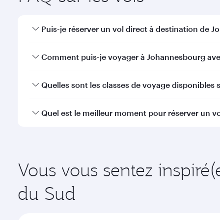
Puis-je réserver un vol direct à destination de 
Oui, Qatar Airways opère des vols directs vers Joha
Comment puis-je voyager à Johannesbourg avec
Vous pouvez voyager directement à Johannesbourg 
Quelles sont les classes de voyage disponibles 
efficaces à l'Aéroport International Hamad.
La disponibilité des classes de voyage dépend de l'
Quel est le meilleur moment pour réserver un v
voyager en Classe Affaires (avec la Qsuite sur cert
nos partenaires. Veuillez vérifier les détails du vol
Réservez votre vol à destination de Johannesbourg s
fonction de la demande saisonnière, de la popularité 
Vous vous sentez inspiré(
du Sud