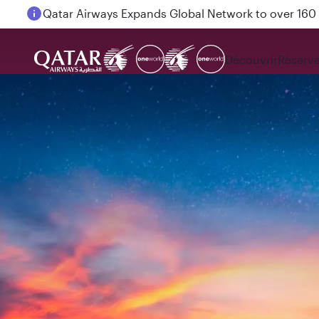
Passengers flying between Doha and Auckland on
Découvrir
Réserve