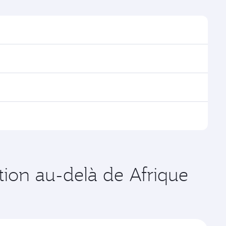
pour trouver les horaires et la fréquence des vols.
ions via Doha, avec des correspondances fluides et
es vols opérés par Qatar Airways, vous pouvez
age disponibles peuvent varier sur les vols opérés par
aux dates de votre choix. Les tarifs varient en
ation au-delà de Afrique