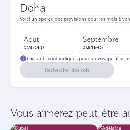
Ville
de
départ
Voici un aperçu des prévisions pour les mois à ven
Août
Septembre
5 060
4 940
QAR
QAR
Les tarifs sont indiqués pour un voyage aller-r
Rechercher des vols
Vous aimerez peut-être aus