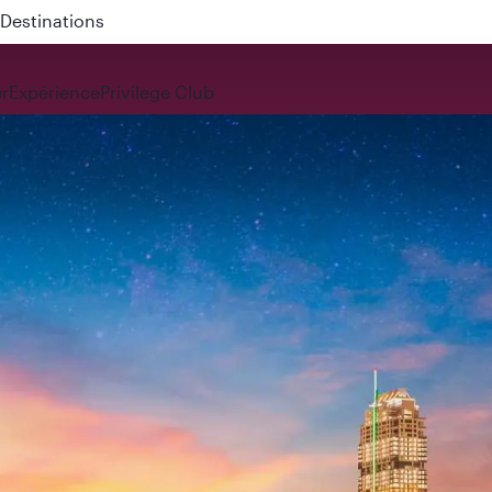
 QR914 and QR915
r
Expérience
Privilege Club