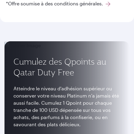
*Offre soumise à des conditions générales.
Cumulez des Qpoints au
Qatar Duty Free
Atteindre le niveau d'adhésion supérieur ou
conserver votre niveau Platinum n'a jamais été
aussi facile. Cumulez 1 Qpoint pour chaque
tranche de 100 USD dépensée sur tous vos
achats, des parfums à la confiserie, ou en
savourant des plats délicieux.