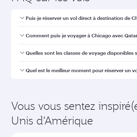
Puis-je réserver un vol direct à destination de C
Oui, Qatar Airways opère des vols directs vers Chic
Comment puis-je voyager à Chicago avec Qatar
Vous pouvez voyager directement à Chicago avec Q
Quelles sont les classes de voyage disponibles s
efficaces à l'Aéroport International Hamad.
La disponibilité des classes de voyage dépend de l'
Quel est le meilleur moment pour réserver un vo
voyager en Classe Affaires (avec la Qsuite sur cert
nos partenaires. Veuillez vérifier les détails du vol
Réservez votre vol à destination de Chicago suffisa
la demande saisonnière, de la popularité de l'itinéra
Vous vous sentez inspiré(
Unis d’Amérique