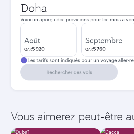
Ville
de
départ
Voici un aperçu des prévisions pour les mois à ven
Août
Septembre
5 920
5 760
QAR
QAR
Les tarifs sont indiqués pour un voyage aller-r
Rechercher des vols
Vous aimerez peut-être aus