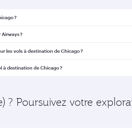
hicago ?
ago. Recherchez les vols depuis notre page d'accueil pour tr
 Airways ?
atar Airways. Nous desservons plus de 150 destinations vi
ur les vols à destination de Chicago ?
itinéraire et de la compagnie aérienne opérant le vol. Sur l
l à destination de Chicago ?
ains appareils) et en Classe Économique. Les classes de voy
 au moment de la réservation.
mment à l'avance pour bénéficier des meilleurs tarifs aux da
ire et de la disponibilité des classes de voyage.
e) ? Poursuivez votre explora