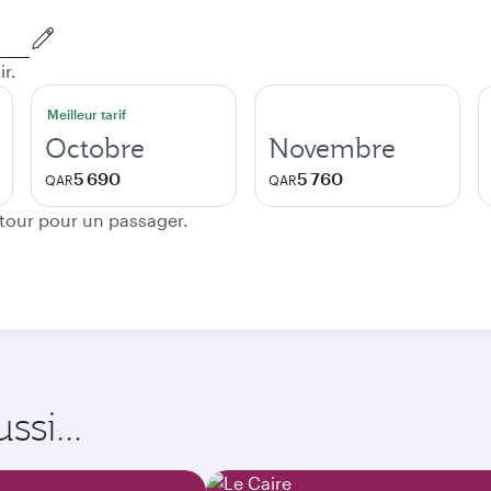
ir.
Meilleur tarif
Octobre
Novembre
5 690
5 760
QAR
QAR
etour pour un passager.
si...