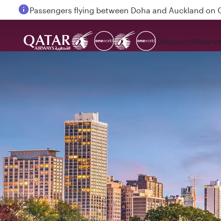
Passengers flying between Doha and Auckland on
Découvrir
Réserve