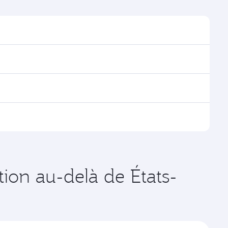
ouver les horaires et la fréquence des vols.
a Doha, avec des correspondances fluides et
es vols opérés par Qatar Airways, vous pouvez
age disponibles peuvent varier sur les vols opérés par
tes de votre choix. Les tarifs varient en fonction de
tion au-delà de États-