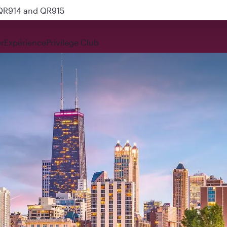
 QR914 and QR915
r
Expérience
Privilege Club