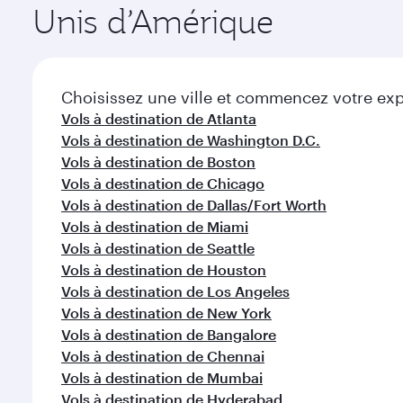
Puis-je réserver un vol direct à destination de S
Oui, Qatar Airways opère des vols directs vers San 
Comment puis-je voyager à San Francisco avec 
Vous pouvez voyager directement à San Francisco a
Quelles sont les classes de voyage disponibles s
efficaces à l'Aéroport International Hamad.
La disponibilité des classes de voyage dépend de l'
Quel est le meilleur moment pour réserver un vo
voyager en Classe Affaires (avec la Qsuite sur cert
nos partenaires. Veuillez vérifier les détails du vol
Réservez votre vol à destination de San Francisco su
fonction de la demande saisonnière, de la popularité 
Vous vous sentez inspiré(
Unis d’Amérique