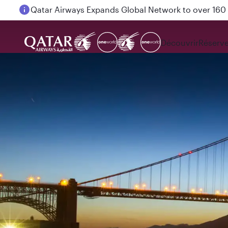
Passengers flying between Doha and Auckland on
Découvrir
Réserve