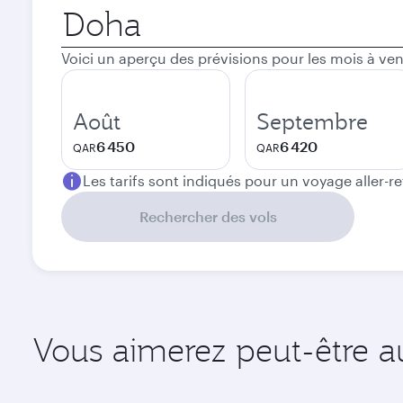
Ville
de
départ
Voici un aperçu des prévisions pour les mois à ven
Août
Septembre
6 450
6 420
QAR
QAR
Les tarifs sont indiqués pour un voyage aller-r
Rechercher des vols
Vous aimerez peut-être aus