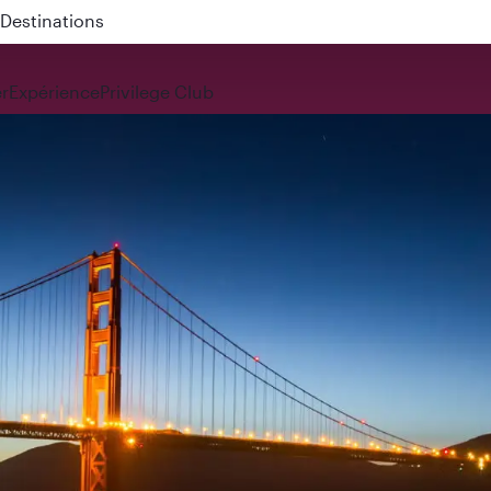
 QR914 and QR915
r
Expérience
Privilege Club