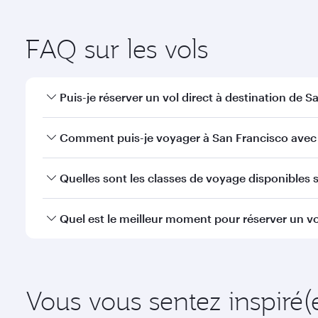
Dubaï
Erevan
Économie
Économie
QAR 1200
QAR 3
De
De
01 Oct 2026 - 06 Oct 2026
13 Oct 2026 - 2
FAQ sur les vols