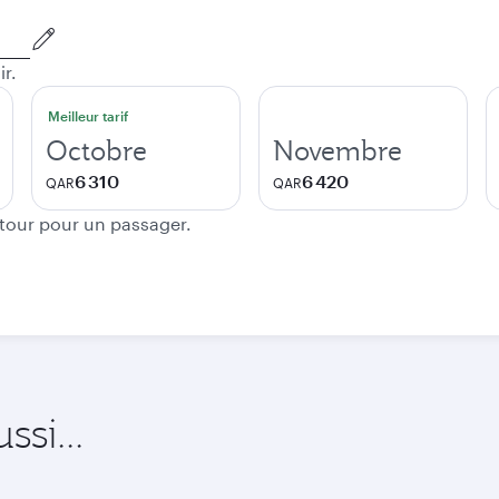
ir.
Meilleur tarif
Octobre
Novembre
6 310
6 420
QAR
QAR
etour pour un passager.
si...