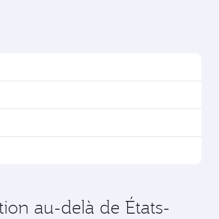
Le Caire
Économie
QAR 1390
De
17 Aoû 2026 - 16 Sep 2026