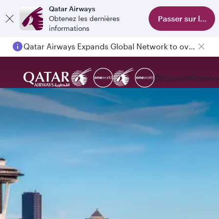
Qatar Airways
Passer sur l'appl
Obtenez les dernières
informations
Qatar Airways Expands Global Network to over 160 Destinations
Découvrir
Réserve