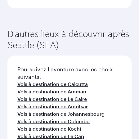
du vol au moment de la réservation.
la disponibilité des classes de voyage.
au-delà de États-Unis
d’Amérique
Choisissez une ville et commencez
votre exploration !
Vols à destination de Atlanta
Vols à destination de Washington D.C.
Vols à destination de Boston
Vols à destination de Chicago
Vols à destination de Dallas/Fort Worth
Vols à destination de Miami
Vols à destination de San Francisco
Vols à destination de Houston
Vols à destination de Los Angeles
Vols à destination de New York
Vols à destination de Delhi