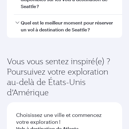
Erevan
Dacca
Économie
Économie
QAR 3390
QAR 177
De
De
13 Oct 2026 - 21 Oct 2026
25 Sep 2026 - 23
FAQ sur les vols