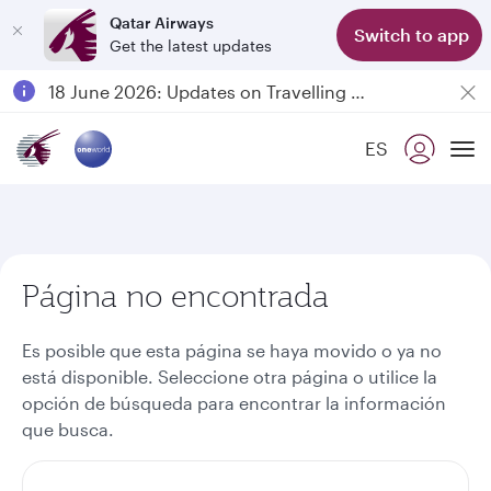
Qatar Airways
Switch to app
Get the latest updates
Passengers flying between Doha and Auckland on QR914 and QR915
18 June 2026: Updates on Travelling with Power Banks
6 August 2026: Qatar Airways flight resumption to Bahrain (BAH), Erbil (EBL), and Kuwait (KWI)
ES
Qatar Airways Expands Global Network to over 160 Destinations
To
Página no encontrada
Es posible que esta página se haya movido o ya no
está disponible. Seleccione otra página o utilice la
opción de búsqueda para encontrar la información
que busca.