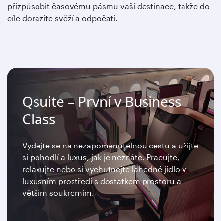
přizpůsobit časovému pásmu vaší destinace, takže do
cíle dorazíte svěží a odpočatí.
Qsuite – První v Business
Class
Vydejte se na nezapomenutelnou cestu a užijte
si pohodlí a luxus, jak je neznáte. Pracujte,
relaxujte nebo si vychutnejte lahodné jídlo v
luxusním prostředí s dostatkem prostoru a
větším soukromím.