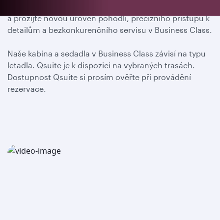
Vydejte se s námi na vskutku nezapomenutelnou cestu
a prožijte novou úroveň pohodlí, precizního přístupu k
detailům a bezkonkurenčního servisu v Business Class.
Naše kabina a sedadla v Business Class závisí na typu
letadla. Qsuite je k dispozici na vybraných trasách.
Dostupnost Qsuite si prosím ověřte při provádění
rezervace.