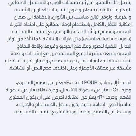
يشمل ذلك التحقّق من بُنية صفحات الويب والتسلسل المنطقي
للمعلومات الواردة فيها، ووضوح التسميات للعناوين الرئيسية
والفرعية، وتوفير تبايُن مناسب بين الألوان، بالإضافة إلى ضمان
إمكانية التنقّل الكامل باستخدام لوحة المفاتيح على امتداد التجربة
الرقمية، ووضوح مؤشّر الحركة، والتوافق مع التقنيات المساعِدة
(assistive technologies) مثل قارئات الشاشة. كما نتأكد من توفّر
البدائل النصّية للصور ومقاطع الفيديو وغيرها، وإتاحة النماذج
الرقمية بصيغة ميسّرة لجميع المستخدمين مع إرشادات واضحة
لتجنّب تعبئة المعلومات على نحو غير صحيح، وضمان تجربة استخدام
متّسقة عبر مختلف الأجهزة وعلى اختلاف حجم النص أو الشاشة.
استناداً إلى مبادئ POUR (حرف «P» يعبّر عن وضوح المحتوى،
وحرف «O» يعبّر عن سهولة التشغيل، وحرف «U» يعبّر عن سهولة
الفهم، وحرف «R» يعبّر عن المتانة)، نحرص على أن يكون المحتوى
مناسباً لذوي الإعاقة، بحيث يكون سهل الاستخدام والإدراك،
وبسيطاً في التصفّح، واضحاً، ومتوافقاً مع التقنيات المساعِدة.