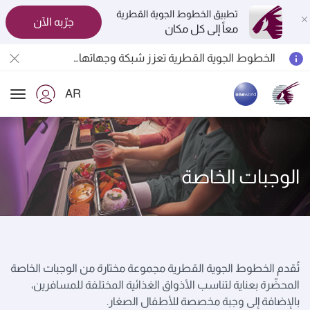
تطبيق الخطوط الجوية القطرية
جرّبه الآن
معاً إلى كل مكان
الخطوط الجوية القطرية تعزز شبكة وجهاتها العالمية لتشمل ما يزيد عن 160 وجهة
المسافرون بين الدوحة وأوكلاند على متن الرحلات الجوية رقم QR914 ورقم QR915
AR
18 يونيو 2026: تحديثات خاصة باصطحاب الشواحن المحمولة أثناء السفر
ion
6 أغسطس 2026: الخطوط الجوية القطرية تستأنف رحلاتها الجوية إلى البحرين (BAH) وإربيل (EBL) والكويت (KWI)
الوجبات الخاصة
تُقدم الخطوط الجوية القطرية مجموعة مختارة من الوجبات الخاصة
المحضّرة بعناية لتناسب الأذواق الغذائية المختلفة للمسافرين،
بالإضافة إلى وجبة مخصصة للأطفال الصغار.