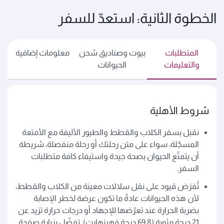
الخطوة الثانية: استعدّ للسفر
المتطلبات
بيوت وصناديق شحن
معلومات إضافية
والتعليمات
الحيوانات
شروط الأهلية
نقبل بسفر الكلاب والقطط والطيور الأليفة مع الأمتعة
المسجّلة، سواء على متن رحلتك أو رحلة منفصلة، شريطة
أن يتمتّع الحيوان بصحة جيدة واستيفاء كافة متطلبات
السفر.
تُفرَض قيود على نقل سلالات معينة من الكلاب والقطط،
لأن هذه الحيوانات عادةً ما تكون عرضة لخطر الإصابة
بضربة الحرارة عند تعرّضها للإجهاد أو درجات حرارة تزيد عن
21 درجة مئوية (69.8 درجة فهرنهايت). تفضّل بزيارة صفحة