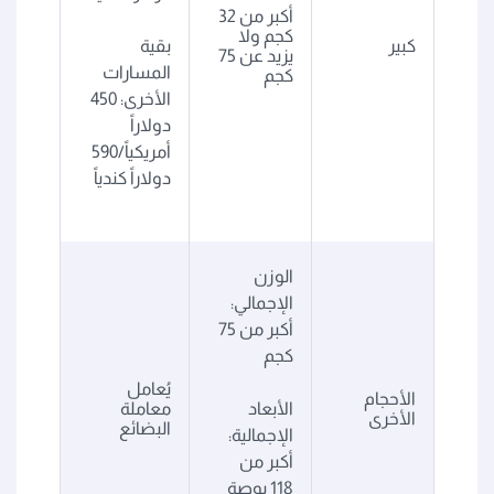
أكبر من 32
كجم ولا
كبير
بقية
يزيد عن 75
المسارات
كجم
الأخرى: 450
دولاراً
أمريكياً/590
دولاراً كندياً
الوزن
الإجمالي:
أكبر من 75
كجم
يُعامل
الأحجام
الأبعاد
معاملة
الأخرى
البضائع
الإجمالية:
أكبر من
118 بوصة