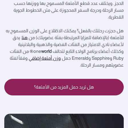
الحجز. ويختلف عدد قطع الأمتعة المسموح بها ووزنها حسب
مسار الرحلة ودرجة السفر المحجوزة على متن الخطوط الجوية
القطرية.
هل حجزت رحلتك بالفعل؟ يمكنك الاطّلاع على الوزن المسموح به
للأمتعة (بالإضافة للمزايا المرتبطة بفئة عضويتك) من
هنا
. يحق
لأعضاء نادي الامتياز من الفئات الفضية والذهبية والبلاتينية
وكذلك أعضاء برنامج الولاء التابع لتحالف one
world
® من الفئات
Ruby وSapphire وEmerald حمل
وزن أمتعة إضافي
وفقاً لفئة
عضويتهم ومسار الرحلة.
هل تريد حمل المزيد من الأمتعة؟