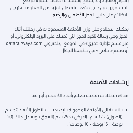
رسوم إضافية. ولا يُسمح باستخدام مقاعد السيارة للرضّع
المسافرين من دون مقعد منفصل. لمزيد من المعلومات، يُرجى
الاطّلاع على دليل
الحجز للأطفال والرضّع
.
يمكنك الاطلاع على وزن الأمتعة المسموح به في رحلتك أثناء
الحجز وفي رسالة تأكيد الحجز التي تصلك على البريد الإلكتروني، أو
عبر قسم «إدارة حجزي» في الموقع الإلكتروني qatarairways.com
أو قسم «رحلاتي» في تطبيقنا للجوّال.
إرشادات الأمتعة
هناك متطلبات محددة تتعلق بأبعاد الأمتعة وأوزانها.
بالنسبة إلى الأمتعة المحمولة باليد، يجب ألا تتجاوز الأبعاد 50 سم
(الطول) × 37 سم (العرض) × 25 سم (العمق)، ويعادل ذلك (20
بوصة × 15 بوصة × 10 بوصات).