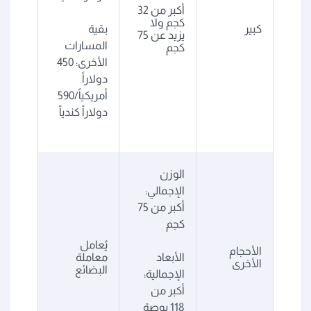
أكبر من 32
كجم ولا
كبير
بقية
يزيد عن 75
المسارات
كجم
الأخرى: 450
دولاراً
أمريكياً/590
دولاراً كندياً
الوزن
الإجمالي:
أكبر من 75
كجم
يُعامل
الأحجام
الأبعاد
معاملة
الأخرى
البضائع
الإجمالية:
أكبر من
118 بوصة