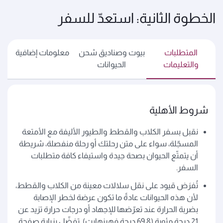
الخطوة الثانية: استعدّ للسفر
المتطلبات
بيوت وصناديق شحن
معلومات إضافية
والتعليمات
الحيوانات
شروط الأهلية
نقبل بسفر الكلاب والقطط والطيور الأليفة مع الأمتعة
المسجّلة، سواء على متن رحلتك أو رحلة منفصلة، شريطة
أن يتمتّع الحيوان بصحة جيدة واستيفاء كافة متطلبات
السفر.
تُفرَض قيود على نقل سلالات معينة من الكلاب والقطط،
لأن هذه الحيوانات عادةً ما تكون عرضة لخطر الإصابة
بضربة الحرارة عند تعرّضها للإجهاد أو درجات حرارة تزيد عن
21 درجة مئوية (69.8 درجة فهرنهايت). تفضّل بزيارة صفحة