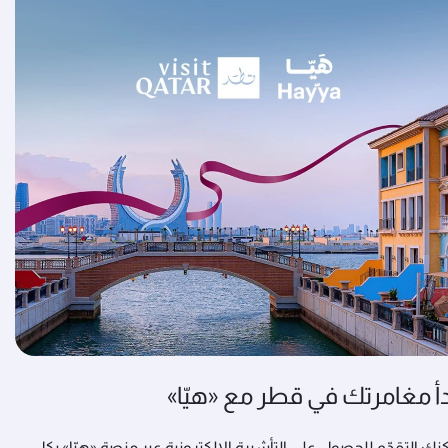
دأ مغامرتك في قطر مع «هيّا»
نك التقدّم للحصول على التأشيرة الإلكترونية عبر منصة «هيّا» بكل