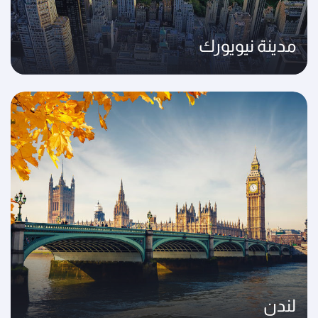
مدينة نيويورك
لندن