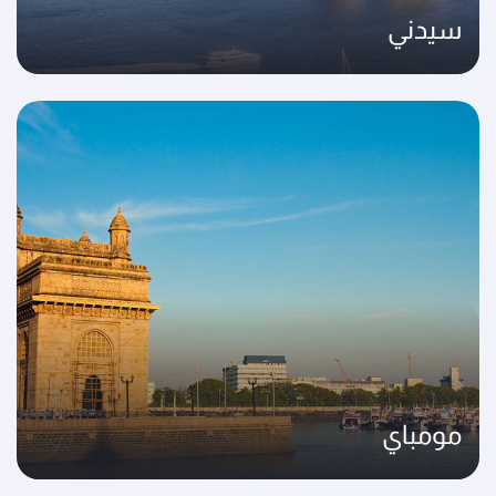
سيدني
مومباي