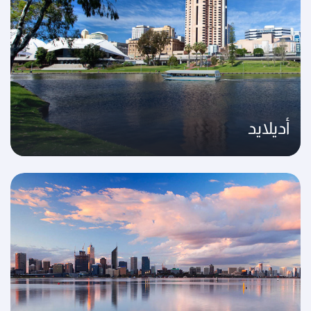
أديلايد