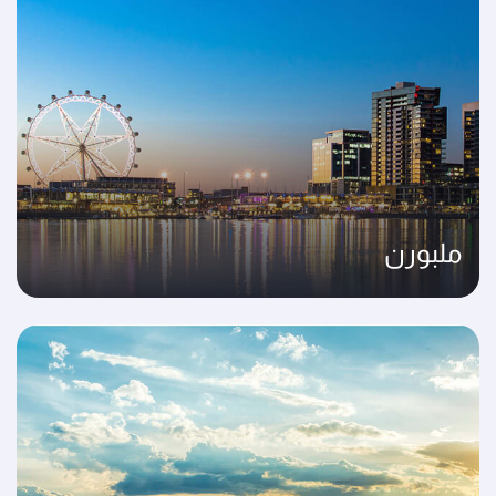
ملبورن