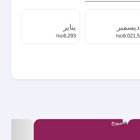
ديسمبر
يناير
6.293
6.021,5
TND
TND