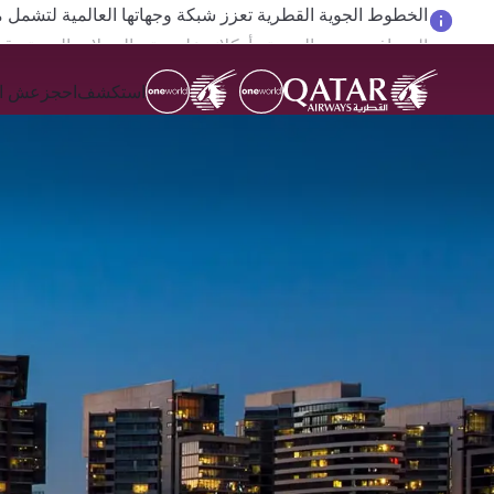
المسافرون بين الدوحة وأوكلاند على متن الرحلات الجوية رقم QR914 ورقم 915
استكشف
احجز
عش ال