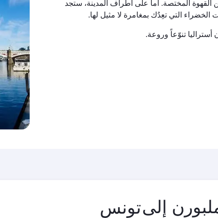
من القهوة المختصة. أما على أطراف المدينة، ستجد
 الخضراء التي تعِدُك بمغامرة لا مثيل لها.
تراليا تنوّعاً وروعة.
مدينة
لبورن إلى
المغادرة