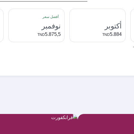
أفضل سعر
أكتوبر
نوفمبر
5.875,5
5.884
TND
TND