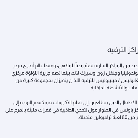
اكز الترفيه
ديد من المراكز التجارية تضمّ مدناً للملاهي، ومنها عالم أنجري بيردز
ندولينيا وجنغل زون وسيرك لاند، بينما تضم جزيرة اللؤلؤة مركزي
ابوليس / مينيبوليس للترفيه اللذان يتميزان بمجموعة كبيرة من
لعاب والأنشطة الداخلية.
 الأطفال الذين يتطلعون إلى تعلم الأكروبات فيمكنهم التوجه إلى
ز باونس في الطوار مول لتحدي الجاذبية في قفزات مليئة بالمرح على
لعبة ترامبولين متصلة.