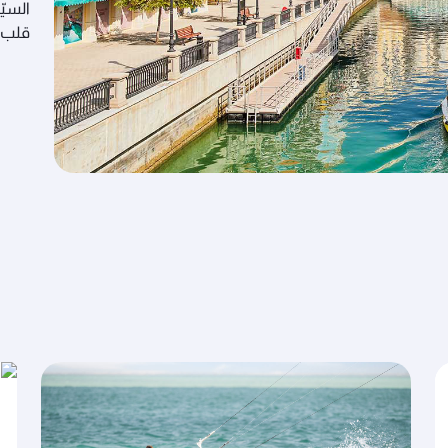
السيّ
قلب م