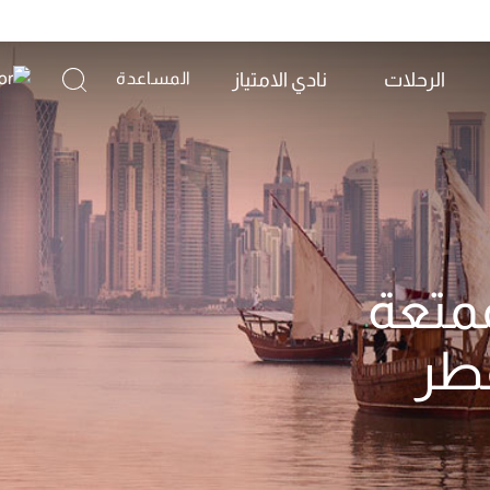
الرحلات
نادي الامتياز
المساعدة
متعة
طر