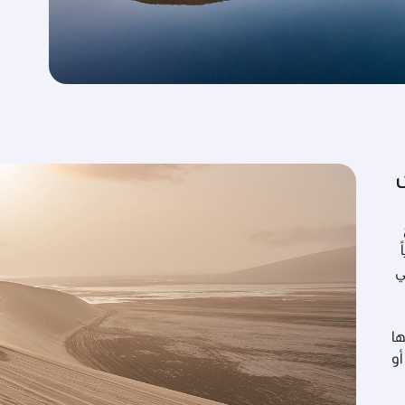
ي
ها
أو