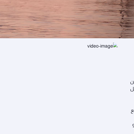
عة في قطر
ن
ل
ع