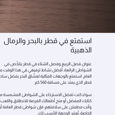
اكتشف روائع قطر
أفضل الأنشطة الممت
استمتع في قطر بالبحر والرمال
الذهبية
عنوان فصل الربيع وفصل الشتاء في قطر يتلخّص في
الشواطئ الرائعة، أفضل نشاط ترفيهي في هذا الوقت م
العام. استمتع بالوجهات المثالية لعشّاق البحر بفضل ساح
قطر الذي يمتد على مسافة 560 كم.
سواء كنت تفضل الاسترخاء على الشواطئ المشمسة م
كتابك المفضل أو منح أطفالك الفرصة للانطلاق واللعب
وأنت مطمئن على سلامتهم، فإن شواطئ قطر العامة أو
الخاصة، تُعتبر الوجهة الأنسب لك.