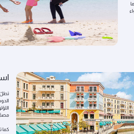
ا
اء
است
تطلّ 
الدوح
اللؤل
مصمّم
كما ت