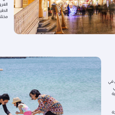
الغرو
الطيب
مختلف
 في
ي
ة
ة