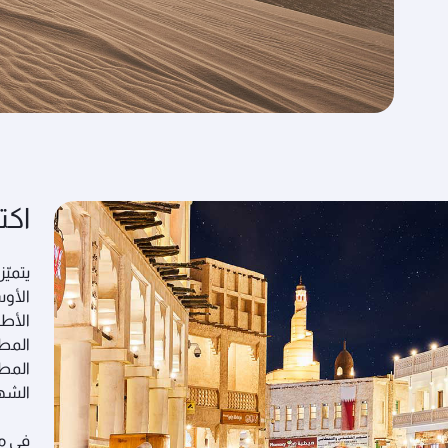
اك
يتميّ
الأو
الأطب
المطا
المطا
الشهي
في مع