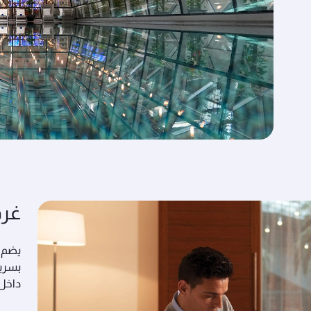
غرف
بسرير
داخل 