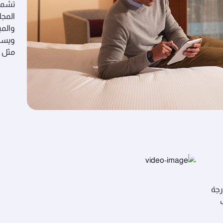
تشمل 
المجا
والمي
ويستم
مثل آ
رجة
ف