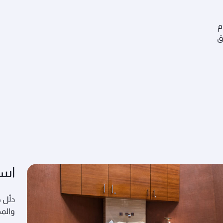
م
ق
است
دلّل 
والمص