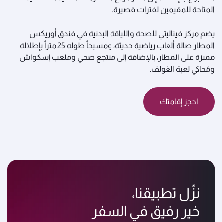
المتاحة للمقيمين لفترات قصيرة.
يضم مركز فيتاليتي للصحة واللياقة البدنية في فندق أوريكس
المطار صالة ألعاب رياضية حديثة، ومسبحاً طوله 25 متراً بإطلالة
مميزة على المطار، بالإضافة إلى منتجع صحي وملعب إسكواش
ومُحاكي لعبة الغولف.
احجز إقامتك
نزّل تطبيقنا،
خير رفيق في السفر