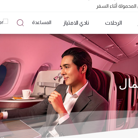
الرحلات
نادي الامتياز
المساعدة
تشمل ما يزيد عن 160 وجهة
مال