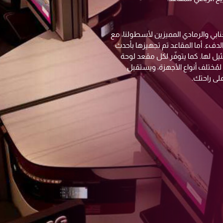
نابي والرمادي المميزين لأسطولنا، مع
لدفء. أما المقاعد تم تجهيزها بأحدث
يل لها. كما يتوفّر لكل مقعد لوحة
مُختلف أنواع الأجهزة، ويستقبل