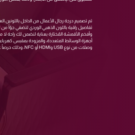
تم تصميم درجة رجال الأعمال من الداخل باللونين الع
تفاصيل راقية باللون الذهبي الوردي لتضفي جوّاً من ا
وأفخم الأقمشة المُختارة بعناية لنضمن لك راحة لا مث
أجهزة الوسائط المتعددة، والمزودة بمقبس كهرباء ل
وصلات من نوع USB وHDMI أو NFC، وذلك حرصاً على راحتك.