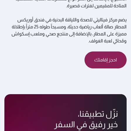
المتاحة للمقيمين لفترات قصيرة.
يضم مركز فيتاليتي للصحة واللياقة البدنية في فندق أوريكس
المطار صالة ألعاب رياضية حديثة، ومسبحاً طوله 25 متراً بإطلالة
مميزة على المطار، بالإضافة إلى منتجع صحي وملعب إسكواش
ومُحاكي لعبة الغولف.
احجز إقامتك
نزّل تطبيقنا،
خير رفيق في السفر