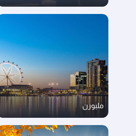
ملبورن