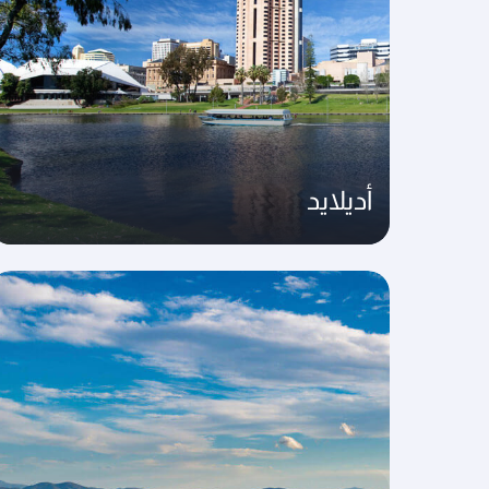
أديلايد