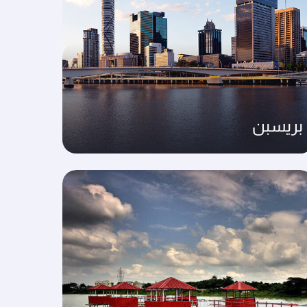
بريسبن