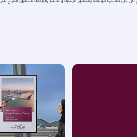
سخ بأن كل صاحب موهبة يستحق الرعاية والدعم وفرصة لتحقيق النجاح على