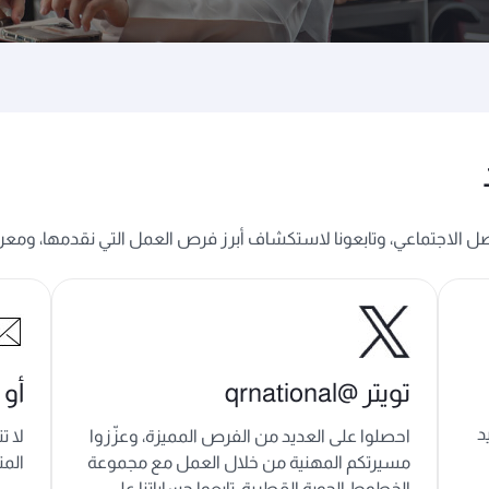
صل الاجتماعي، وتابعونا لاستكشاف أبرز فرص العمل التي نقدمها، ومعرف
تويتر @qrnational
أو 
د
احصلوا على العديد من الفرص المميزة، وعزّزوا
لا ت
مسيرتكم المهنية من خلال العمل مع مجموعة
المت
الخطوط الجوية القطرية. تابعوا حساباتنا على