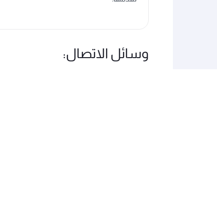
وسائل الاتصال:
إدارة برنامج الدرب للتقطير بالخطوط الجوية القطر
الخطوط الجوية القطرية، برج (3)، ص.ب. 22550، الدوحة، قطر.
هاتف: 2096 4022 974+
البريد الإلكتروني:
ruitment@qatarairways.co.qa