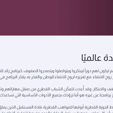
 عالميًا
ون لهم دوراً ليبتكروا ويتواصلوا ويتصدروا الصفوف. كبرنامج رائد للتقطي
 روح الانتماء. مع تعزيزه لروح الانتماء للوطن والفخر به، يقدّر البرنام
شغف والابتكار، وقد أُعدت لتمكّن الشباب القطري من صقل مهاراتهم وتح
رنامجنا عن غيره هو أننا نزوّدك بجميع الأدوات الأساسية التي تساعدك 
ط الجوية القطرية أبوابها للمواهب القطرية، قادة المستقبل الذين يم