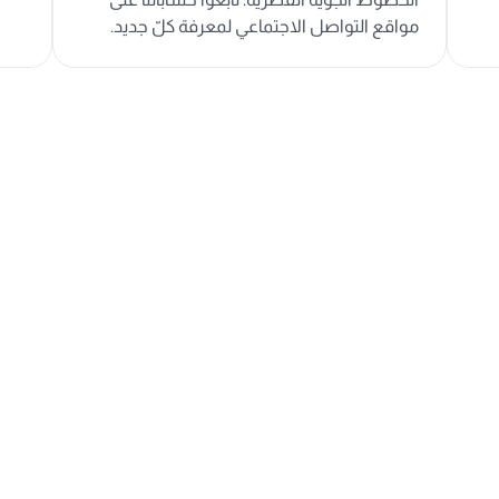
مواقع التواصل الاجتماعي لمعرفة كلّ جديد.
ية
airways.com.qa
|
nationalisation@qatarairways.com.qa
|
aldarbrec