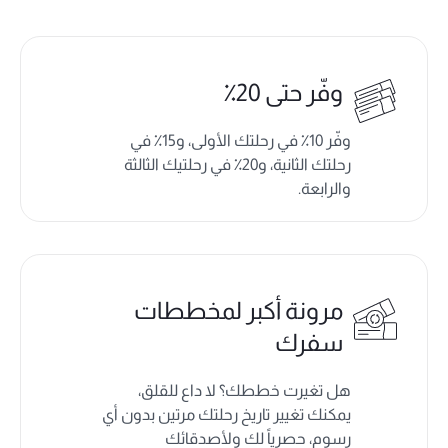
وفّر حتى 20٪
وفّر 10٪ في رحلتك الأولى، و15٪ في
رحلتك الثانية، و20٪ في رحلتيك الثالثة
والرابعة.
مرونة أكبر لمخططات
سفرك
هل تغيرت خططك؟ لا داع للقلق،
يمكنك تغيير تاريخ رحلتك مرتين بدون أي
رسوم، حصرياً لك ولأصدقائك