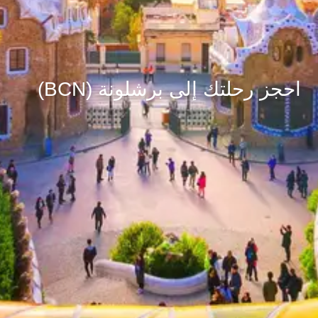
احجز رحلتك إلى برشلونة (BCN)