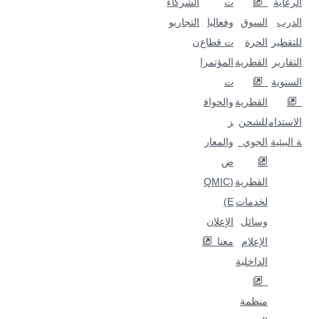
الرعاية
ت
الشركاء
الدرب
السوق
وفعاليا
التجاريو
للتقطير
الحرة
ت قطاع
ن
التقارير
القطرية
المؤتمرا
السنوية
ت
القطرية
والحواف
الاستدام
للشحن
ز
ة البيئية
الجوي
والمعار
ض
القطرية
(QMIC
لخدمات
E)
وسائل
الإعلان
الإعلام
معنا
الداخلية
منظمة