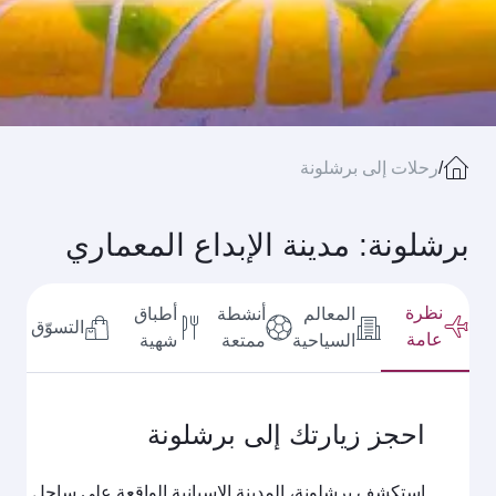
/
رحلات إلى برشلونة
برشلونة: مدينة الإبداع المعماري
نظرة
المعالم
أنشطة
أطباق
التسوّق
عامة
السياحية
ممتعة
شهية
احجز زيارتك إلى برشلونة
استكشف برشلونة، المدينة الإسبانية الواقعة على ساحل