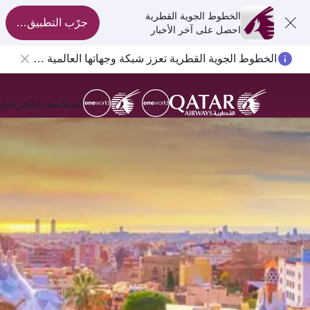
الخطوط الجوية القطرية
جرّب التطبيق الآن
احصل على آخر الأخبار
الخطوط الجوية القطرية تعزز شبكة وجهاتها العالمية لتشمل ما يزيد عن 160 وجهة
استكشف
احجز
عش ال