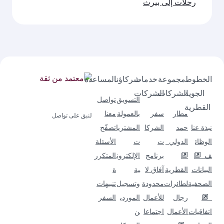
رحلات إلى بيرث
الخطوط
مجموعة
خدمات
شركاؤنا
المساعدة
الجوية
الشركات
الشركات
التسويق
تواصل
القطرية
مطار
سفر
بالعمولة
معنا
لنبق على تواصل
نبذة عنا
حمد
الشركا
المشتريا
تصفّح
الوظائ
الدولي
ت
ت
الأسئلة
ف
برنامج
الإلكترون
المتكرر
البيانات
القطرية
آفاق لا
ية
ة
الصحفية
لطائرات
محدودة
وتسجيل
تنبيهات
رجال
للأعمال
الموردي
السفر
اتفاقيات
الأعمال
اجتماعا
ن