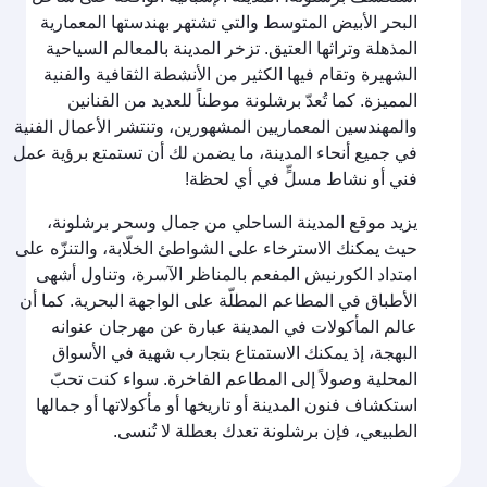
البحر الأبيض المتوسط والتي تشتهر بهندستها المعمارية
المذهلة وتراثها العتيق. تزخر المدينة بالمعالم السياحية
الشهيرة وتقام فيها الكثير من الأنشطة الثقافية والفنية
المميزة. كما تُعدّ برشلونة موطناً للعديد من الفنانين
والمهندسين المعماريين المشهورين، وتنتشر الأعمال الفنية
في جميع أنحاء المدينة، ما يضمن لك أن تستمتع برؤية عمل
فني أو نشاط مسلٍّ في أي لحظة!
يزيد موقع المدينة الساحلي من جمال وسحر برشلونة،
حيث يمكنك الاسترخاء على الشواطئ الخلّابة، والتنزّه على
امتداد الكورنيش المفعم بالمناظر الآسرة، وتناول أشهى
الأطباق في المطاعم المطلّة على الواجهة البحرية. كما أن
عالم المأكولات في المدينة عبارة عن مهرجان عنوانه
البهجة، إذ يمكنك الاستمتاع بتجارب شهية في الأسواق
المحلية وصولاً إلى المطاعم الفاخرة. سواء كنت تحبّ
استكشاف فنون المدينة أو تاريخها أو مأكولاتها أو جمالها
الطبيعي، فإن برشلونة تعدك بعطلة لا تُنسى.