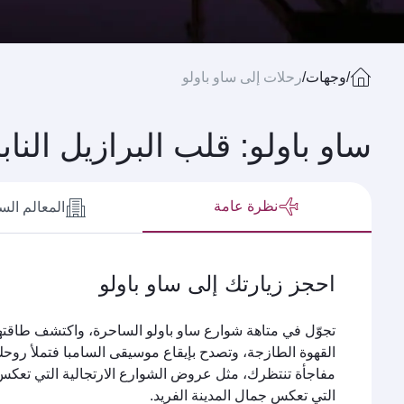
/
وجهات
/
رحلات إلى ساو باولو
ساو باولو: قلب البرازيل النا
نظرة عامة
المعالم الس
احجز زيارتك إلى ساو باولو
تجوّل في متاهة شوارع ساو باولو الساحرة، واكتشف طاقتها ا
القهوة الطازجة، وتصدح بإيقاع موسيقى السامبا فتملأ روح
مفاجأة تنتظرك، مثل عروض الشوارع الارتجالية التي تعكس ا
التي تعكس جمال المدينة الفريد.