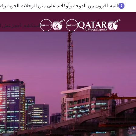
المسافرون بين الدوحة وأوكلاند على متن الرحلات الجوية رقم QR914 ورقم 915
استكشف
احجز
عش ال