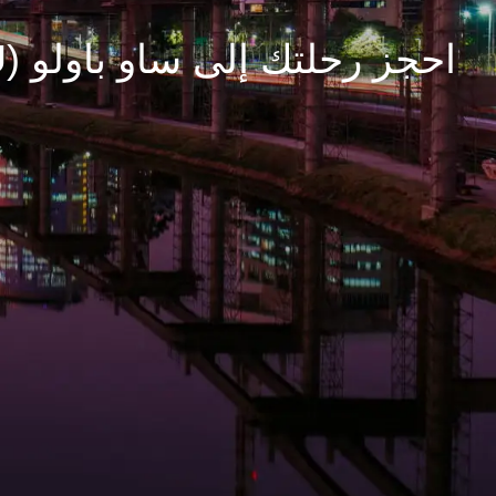
احجز رحلتك إلى ساو باولو (GRU)